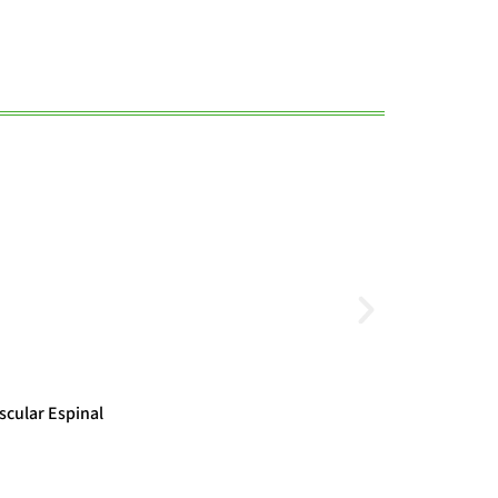
Noticias
scular Espinal
El cambio clim