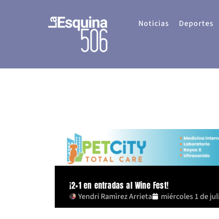
Ir
al
Noticias
Deportes
contenido
¡2×1 en entradas al Wine Fest!
Yendri Ramìrez Arrieta
miércoles 1 de jul