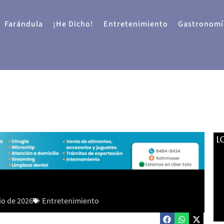
Farándula
¡He Dicho!
Entretenimiento
Gastronomí
L
io de 2026
Entretenimiento