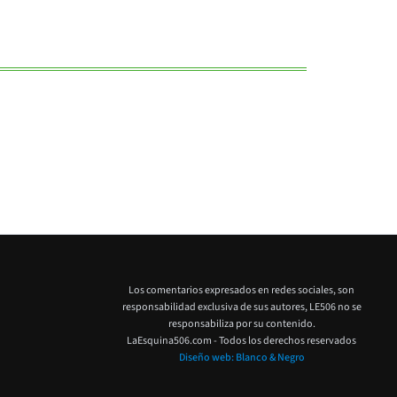
Los comentarios expresados en redes sociales, son
responsabilidad exclusiva de sus autores,
LE506 no se
responsabiliza por su contenido.
LaEsquina506.com - Todos los derechos reservados
Diseño web: Blanco & Negro