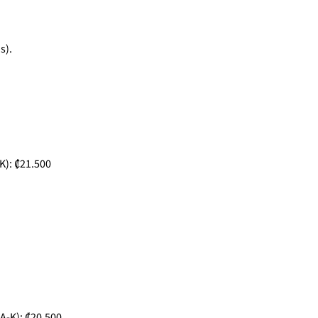
s).
K): ₡21.500
A-K): ₡20.500