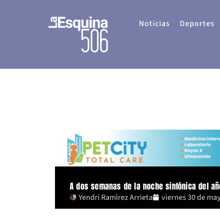
Ir
al
Noticias
Deportes
contenido
A dos semanas de la noche sinfónica del a
Yendri Ramìrez Arrieta
viernes 30 de ma