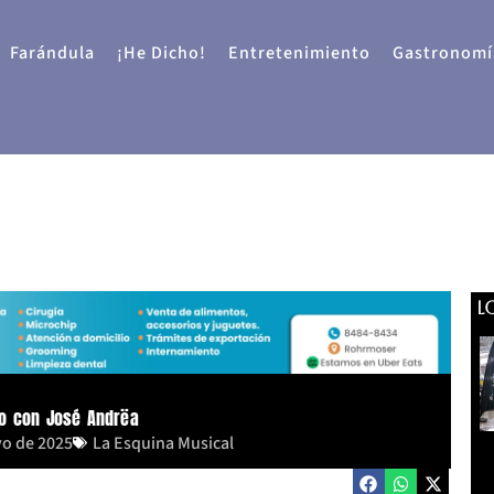
Farándula
¡He Dicho!
Entretenimiento
Gastronomí
L
ño con José Andrëa
yo de 2025
La Esquina Musical