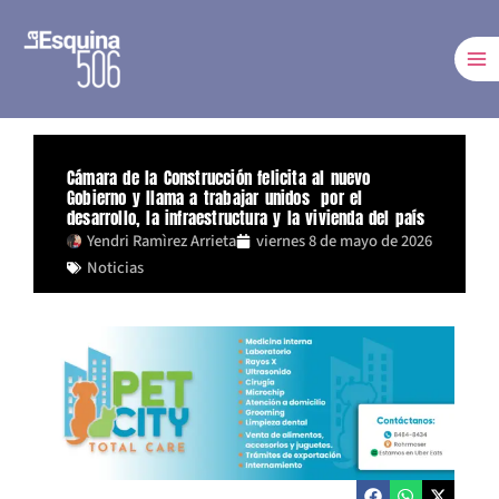
Ir
al
contenido
Cámara de la Construcción felicita al nuevo
Gobierno y llama a trabajar unidos por el
desarrollo, la infraestructura y la vivienda del país
Yendri Ramìrez Arrieta
viernes 8 de mayo de 2026
Noticias