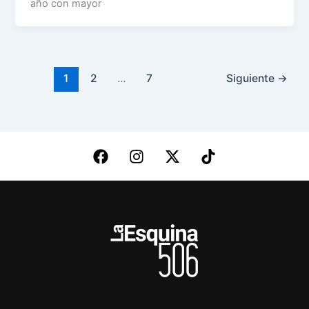
año con mayor
1
2
…
7
Siguiente
→