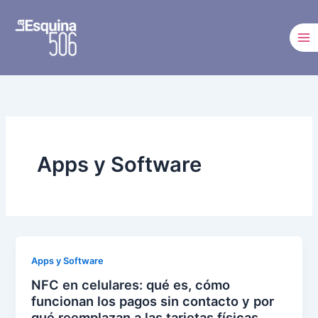
Ir
al
contenido
Apps y Software
Apps y Software
NFC en celulares: qué es, cómo
funcionan los pagos sin contacto y por
qué reemplazan a las tarjetas físicas