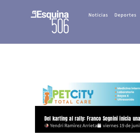
Ir
al
Noticias
Deportes
contenido
Del karting al rally: Franco Segnini inicia u
Yendri Ramìrez Arrieta
viernes 19 de jun