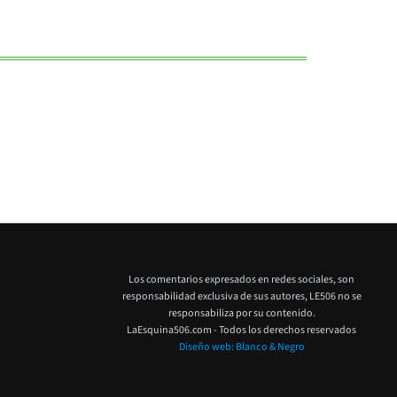
Los comentarios expresados en redes sociales, son
responsabilidad exclusiva de sus autores,
LE506 no se
responsabiliza por su contenido.
LaEsquina506.com - Todos los derechos reservados
Diseño web: Blanco & Negro