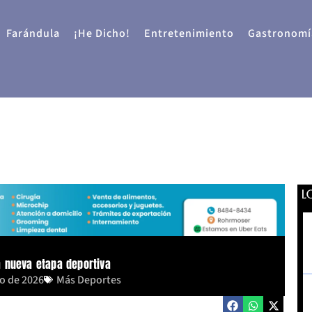
Farándula
¡He Dicho!
Entretenimiento
Gastronomí
L
na nueva etapa deportiva
io de 2026
Más Deportes