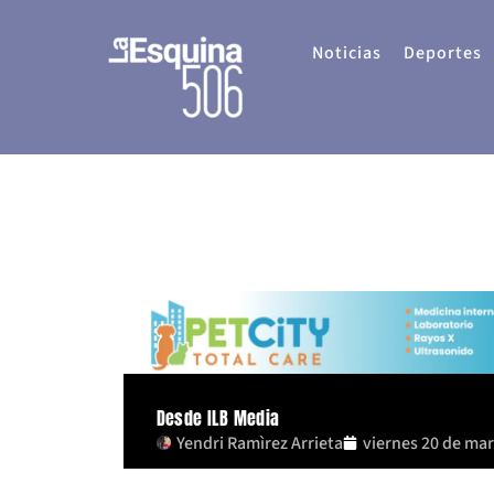
Ir
al
Noticias
Deportes
contenido
Desde ILB Media
Yendri Ramìrez Arrieta
viernes 20 de ma