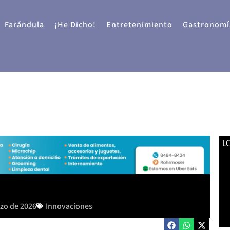
Farándula
¡He Dicho!
Entretenimiento
Gastronomí
L
rzo de 2026
Innovaciones