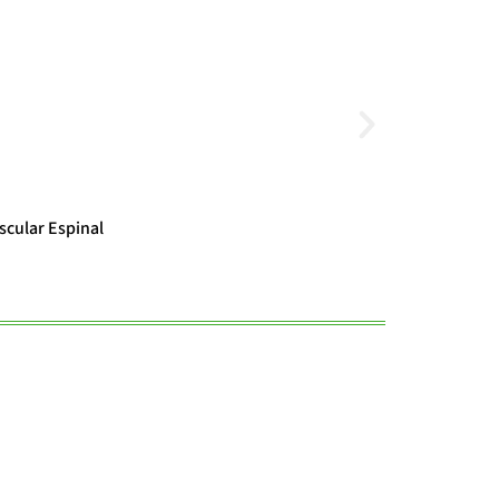
Noticias
scular Espinal
El cambio clim