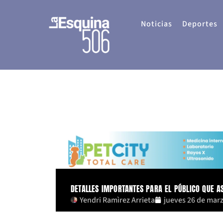
Ir
al
Noticias
Deportes
contenido
DETALLES IMPORTANTES PARA EL PÚBLICO QUE A
Yendri Ramìrez Arrieta
jueves 26 de mar