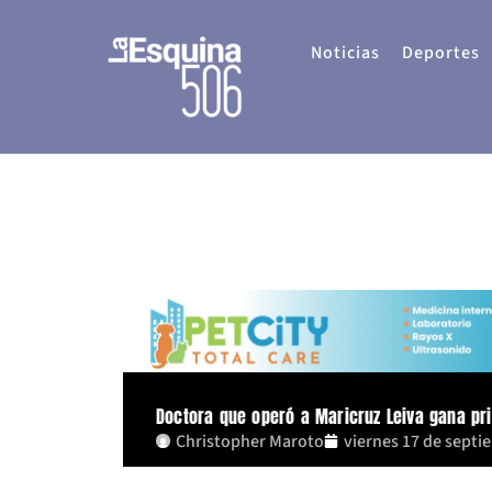
Ir
al
Noticias
Deportes
contenido
Doctora que operó a Maricruz Leiva gana pr
Christopher Maroto
viernes 17 de septi