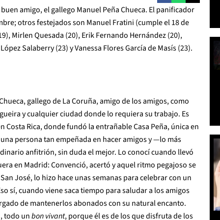
 buen amigo, el gallego Manuel Peña Chueca. El panificador
mbre; otros festejados son Manuel Fratini (cumple el 18 de
(19), Mirlen Quesada (20), Erik Fernando Hernández (20),
López Salaberry (23) y Vanessa Flores García de Masís (23).
Chueca, gallego de La Coruña, amigo de los amigos, como
gueira y cualquier ciudad donde lo requiera su trabajo. Es
n Costa Rica, donde fundó la entrañable Casa Peña, única en
 de una persona tan empeñada en hacer amigos y —lo más
nario anfitrión, sin duda el mejor. Lo conocí cuando llevó
era en Madrid: Convenció, acertó y aquel ritmo pegajoso se
San José, lo hizo hace unas semanas para celebrar con un
o sí, cuando viene saca tiempo para saludar a los amigos
ncargado de mantenerlos abonados con su natural encanto.
, todo un
bon vivant
, porque él es de los que disfruta de los