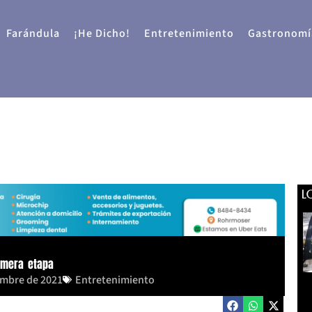
Farándula
¡He Dicho!
Entretenimiento
Gastronomí
L
imera etapa
embre de 2021
Entretenimiento