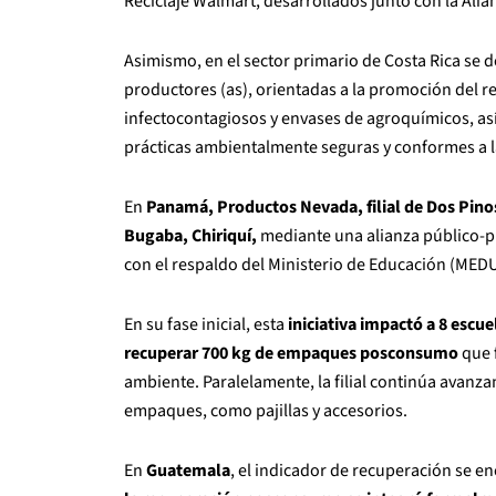
Reciclaje Walmart, desarrollados junto con la Alia
Asimismo, en el sector primario de Costa Rica se d
productores (as), orientadas a la promoción del re
infectocontagiosos y envases de agroquímicos, as
prácticas ambientalmente seguras y conformes a l
En
Panamá, Productos Nevada, filial de Dos Pinos
Bugaba, Chiriquí,
mediante una alianza público-pr
con el respaldo del Ministerio de Educación (MED
En su fase inicial, esta
iniciativa impactó a 8 escu
recuperar 700 kg de empaques posconsumo
que 
ambiente. Paralelamente, la filial continúa avanz
empaques, como pajillas y accesorios.
En
Guatemala
, el indicador de recuperación se e