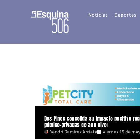
Ir
al
Noticias
Deportes
contenido
Dos Pinos consolida su impacto positivo regi
público-privadas de alto nivel
Yendri Ramìrez Arrieta
viernes 15 de ma