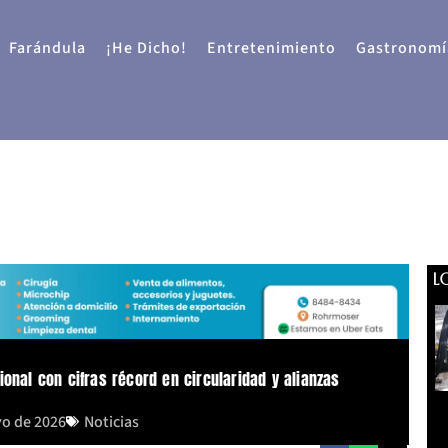
Farándula
¡He Dicho!
Entretenimiento
Gastronomí
L
onal con cifras récord en circularidad y alianzas
yo de 2026
Noticias