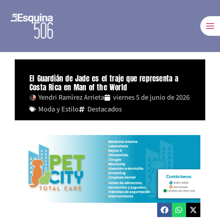
Ir
al
contenido
El Guardián de Jade es el traje que representa a
Costa Rica en Man of the World
Yendri Ramìrez Arrieta
viernes 5 de junio de 2026
Moda y Estilo
Destacados