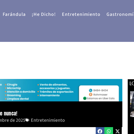
Farándula
¡He Dicho!
Entretenimiento
Gastronomí
L
ue nunca!
embre de 2025
Entretenimiento