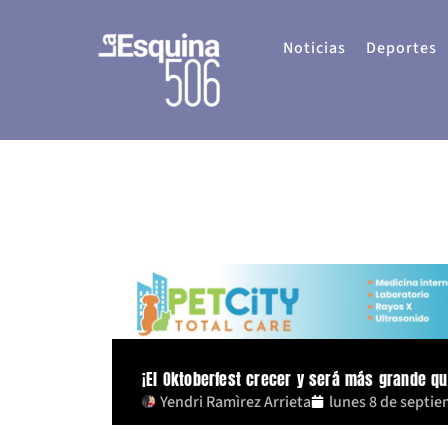
Ir
al
Noticias
Deportes
contenido
¡El Oktoberfest crecer y será más grande q
Yendri Ramìrez Arrieta
lunes 8 de septi