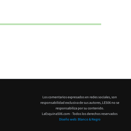
Los comentarios expresados en redes sociales, son
responsabilidad exclusiva de sus autores,
LE506 no se
responsabiliza por su contenido.
LaEsquina506.com - Todos los derechos reservados
Diseño web: Blanco & Negro