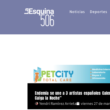
Ir
al
Noticias
Deportes
contenido
Endemia se une a 3 artistas españoles Cale
Caiga la Noche”
Yendri Ramìrez Arrieta
viernes 27 de ma