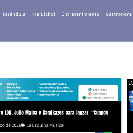
Farándula
¡He Dicho!
Entretenimiento
Gastronomí
L
ro LDN, Julio Maloa y Kamikazes para lanzar “Cuando
rzo de 2026
La Esquina Musical