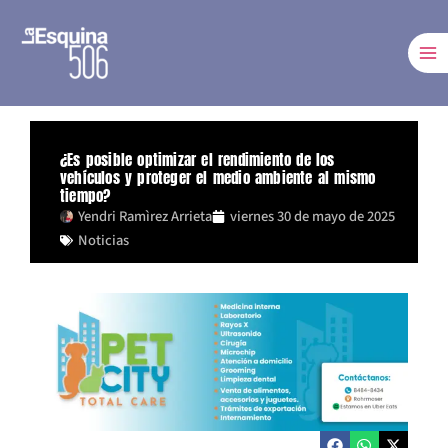
Ir
al
contenido
¿Es posible optimizar el rendimiento de los
vehículos y proteger el medio ambiente al mismo
tiempo?
Yendri Ramìrez Arrieta
viernes 30 de mayo de 2025
Noticias