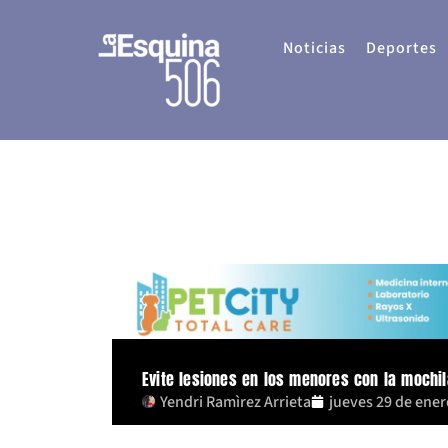
Ir
al
Noticias
Deportes
contenido
Evite lesiones en los menores con la mochil
Yendri Ramìrez Arrieta
jueves 29 de ener