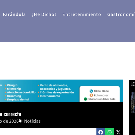
Farándula
¡He Dicho!
Entretenimiento
Gastronomí
L
a correcta
o de 2026
Noticias