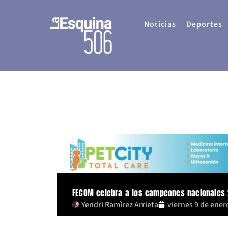
Ir
al
Noticias
Deportes
contenido
FECOM celebra a los campeones nacionales 2
Yendri Ramìrez Arrieta
viernes 9 de ener