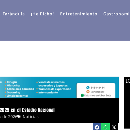
Farándula
¡He Dicho!
Entretenimiento
Gastronomí
L
025 en el Estadio Nacional
o de 2026
Noticias