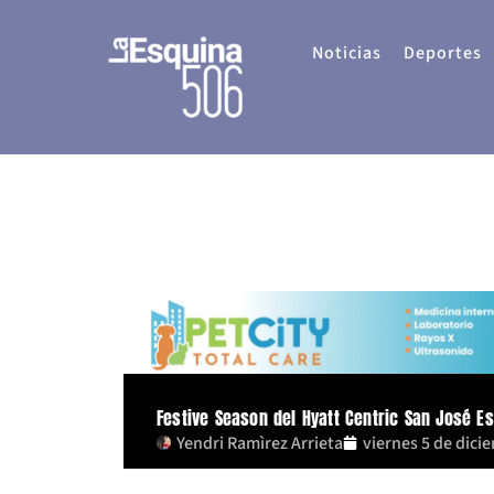
Ir
al
Noticias
Deportes
contenido
Festive Season del Hyatt Centric San José E
Yendri Ramìrez Arrieta
viernes 5 de dici