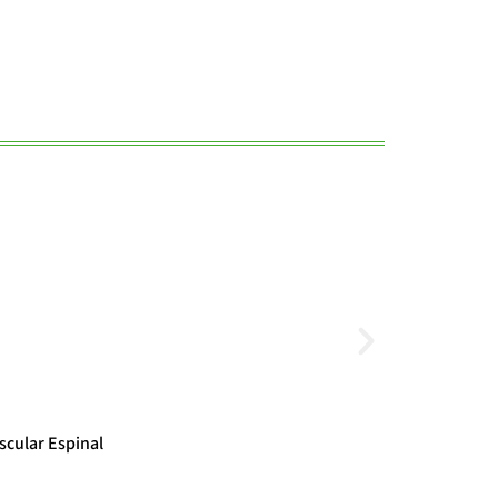
Noticias
scular Espinal
El cambio clim