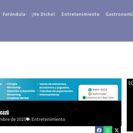
Farándula
¡He Dicho!
Entretenimiento
Gastronomí
L
scazú
embre de 2025
Entretenimiento