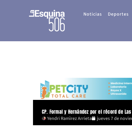
Ir
al
Noticias
Deportes
contenido
CP. Formal y Hernández por el récord de Las
Yendri Ramìrez Arrieta
jueves 7 de novi