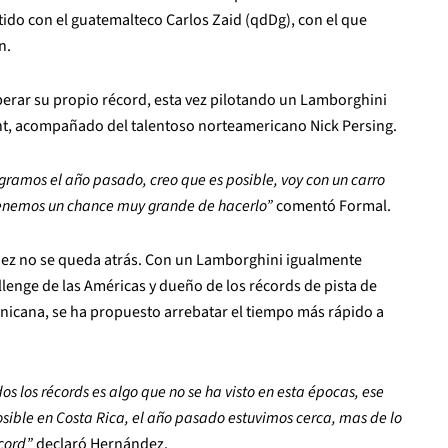
ido con el guatemalteco Carlos Zaid (qdDg), con el que
n.
perar su propio récord, esta vez pilotando un Lamborghini
ht, acompañado del talentoso norteamericano Nick Persing.
gramos el año pasado, creo que es posible, voy con un carro
n tenemos un chance muy grande de hacerlo”
comentó Formal.
dez no se queda atrás. Con un Lamborghini igualmente
allenge de las Américas y dueño de los récords de pista de
nicana, se ha propuesto arrebatar el tiempo más rápido a
os los récords es algo que no se ha visto en esta épocas, ese
posible en Costa Rica, el año pasado estuvimos cerca, mas de lo
cord”
declaró Hernández.