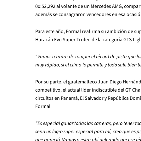
00:52,292 al volante de un Mercedes AMG, compart
además se consagraron vencedores en esa ocasió
Para este año, Formal reafirma su ambición de su
Huracán Evo Super Trofeo de la categoría GTS Lig
“Vamos a tratar de romper el récord de pista que lo
muy rápido, si el clima lo permite y todo sale bie
Por su parte, el guatemalteco Juan Diego Hernán
competitivo, el actual líder indiscutible del GT Ch
circuitos en Panamá, El Salvador y República Domi
Formal.
“Es especial ganar todas las carreras, pero tener tod
seria un logro super especial para mí, creo que es 
que pareció. Vamos a estar ahí peleando por ese ré