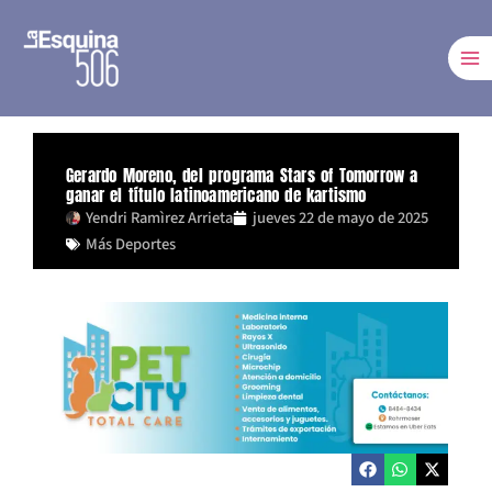
Ir
al
contenido
Gerardo Moreno, del programa Stars of Tomorrow a
ganar el título latinoamericano de kartismo
Yendri Ramìrez Arrieta
jueves 22 de mayo de 2025
Más Deportes