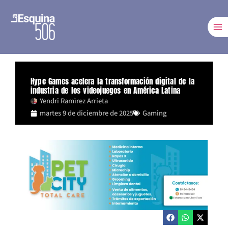
Ir
al
contenido
Hype Games acelera la transformación digital de la
industria de los videojuegos en América Latina
Yendri Ramìrez Arrieta
martes 9 de diciembre de 2025
Gaming