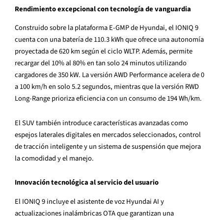
Rendimiento excepcional con tecnolog
í
a de vanguardia
Construido sobre la plataforma E-GMP de Hyundai, el IONIQ 9
cuenta con una bater
í
a de 110.3 kWh que ofrece una autonom
í
a
proyectada de 620 km seg
ú
n el ciclo WLTP. Adem
á
s, permite
recargar del 10% al 80% en tan solo 24 minutos utilizando
cargadores de 350 kW. La versi
ó
n AWD Performance acelera de 0
a 100 km/h en solo 5.2 segundos, mientras que la versi
ó
n RWD
Long-Range prioriza eficiencia con un consumo de 194 Wh/km.
El SUV tambi
é
n introduce caracter
í
sticas avanzadas como
espejos laterales digitales en mercados seleccionados, control
de tracci
ó
n inteligente y un sistema de suspensi
ó
n que mejora
la comodidad y el manejo.
Innovaci
ó
n tecnol
ó
gica al servicio del usuario
El IONIQ 9 incluye el asistente de voz Hyundai AI y
actualizaciones inal
á
mbricas OTA que garantizan una