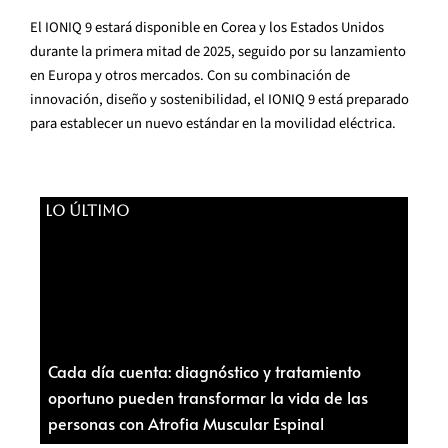
El IONIQ 9 estar
á
disponible en Corea y los Estados Unidos
durante la primera mitad de 2025, seguido por su lanzamiento
en Europa y otros mercados. Con su combinaci
ó
n de
innovaci
ó
n, dise
ñ
o y sostenibilidad, el IONIQ 9 est
á
preparado
para establecer un nuevo est
á
ndar en la movilidad el
é
ctrica.
LO ÚLTIMO
Cada día cuenta: diagnóstico y tratamiento
oportuno pueden transformar la vida de las
personas con Atrofia Muscular Espinal