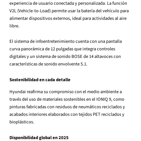
experiencia de usuario conectada y personalizada. La funci
ó
n
V2L (Vehicle-to-Load) permite usar la bater
í
a del veh
í
culo para
alimentar dispositivos externos, ideal para actividades al aire
libre.
El sistema de infoentretenimiento cuenta con una pantalla
curva panor
á
mica de 12 pulgadas que integra controles
digitales y un sistema de sonido BOSE de 14 altavoces con
caracter
í
sticas de sonido envolvente 5.1.
Sostenibilidad en cada detalle
Hyundai reafirma su compromiso con el medio ambiente a
trav
é
s del uso de materiales sostenibles en el IONIQ 9, como
pinturas fabricadas con residuos de neum
á
ticos reciclados y
acabados interiores elaborados con tejidos PET reciclados y
biopl
á
sticos.
Disponibilidad global en 2025