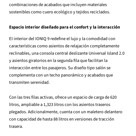
combinaciones de acabados que incluyen materiales
sostenibles como cuero ecol
ó
gico y tejidos reciclados.
Espacio interior dise
ñ
ado para el confort y la interacci
ó
n
El interior del IONIQ 9 redefine el lujo y la comodidad con
caracter
í
sticas como asientos de relajaci
ó
n completamente
reclinables, una consola central deslizante Universal Island 2.0
y asientos giratorios en la segunda fila que facilitan la
interacci
ó
n entre los pasajeros. Su dise
ñ
o tipo sal
ó
n se
complementa con un techo panor
á
mico y acabados que
transmiten serenidad.
Con las tres filas activas, ofrece un espacio de carga de 620
litros, ampliable a 1,323 litros con los asientos traseros
plegados. Adicionalmente, cuenta con un maletero delantero
con capacidad de hasta 88 litros en versiones de tracci
ó
n
trasera.