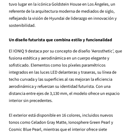
tuvo lugar en la ic
ó
nica Goldstein House en Los
Á
ngeles, un
referente de la arquitectura moderna de mediados de siglo,
reflejando la visi
ó
n de Hyundai de liderazgo en innovaci
ó
n y
sostenibilidad.
Un dise
ñ
o futurista que combina estilo y funcionalidad
El IONIQ 9 destaca por su concepto de dise
ñ
o ‘Aerosthetic’, que
fusiona est
é
tica y aerodin
á
mica en un cuerpo elegante y
sofisticado. Elementos como los p
í
xeles param
é
tricos
integrados en las luces LED delanteras y traseras, su l
í
nea de
techo curvada y las superficies al ras mejoran la eficiencia
aerodin
á
mica y refuerzan su identidad futurista. Con una
distancia entre ejes de 3,130 mm, el modelo ofrece un espacio
interior sin precedentes.
El exterior est
á
disponible en 16 colores, incluidos nuevos
tonos como Celadon Gray Matte, Ionosphere Green Pearl y
Cosmic Blue Pearl, mientras que el interior ofrece siete