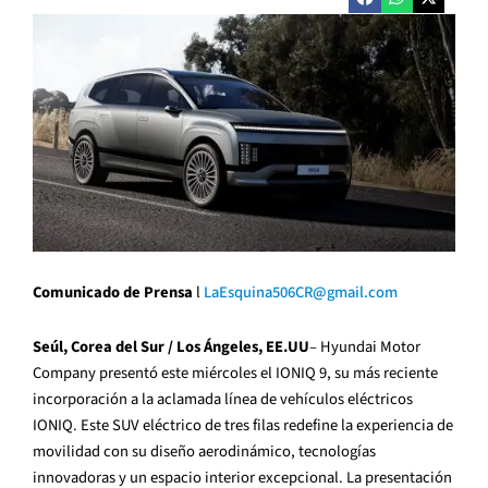
Comunicado de Prensa
l
LaEsquina506CR@gmail.com
Se
ú
l, Corea del Sur / Los
Á
ngeles, EE.UU
– Hyundai Motor
Company present
ó
este mi
ércoles
el IONIQ 9, su m
á
s reciente
incorporaci
ó
n a la aclamada l
í
nea de veh
í
culos el
é
ctricos
IONIQ. Este SUV el
é
ctrico de tres filas redefine la experiencia de
movilidad con su dise
ñ
o aerodin
á
mico, tecnolog
í
as
innovadoras y un espacio interior excepcional. La presentaci
ó
n