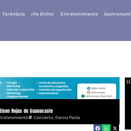
Farándula
¡He Dicho!
Entretenimiento
Gastronomí
L
dison Rojas de Guanacaste
tretenimiento
Concierto
,
Danna Paola