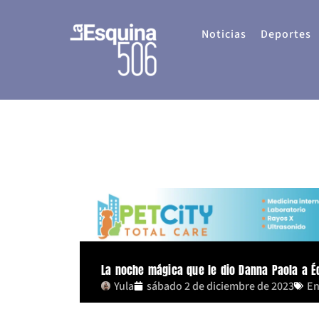
Ir
al
Noticias
Deportes
contenido
La noche mágica que le dio Danna Paola a É
Yula
sábado 2 de diciembre de 2023
En