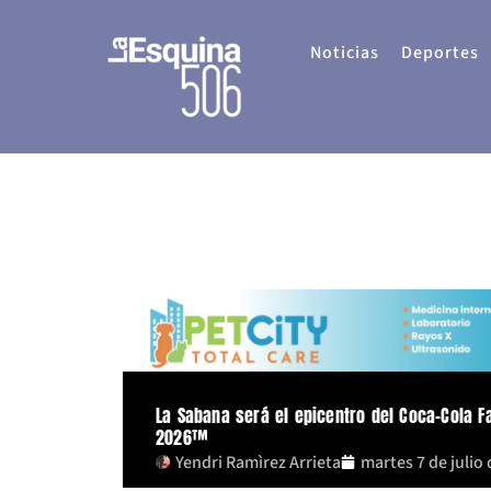
Ir
al
Noticias
Deportes
contenido
La Sabana será el epicentro del Coca-Cola Fa
2026™
Yendri Ramìrez Arrieta
martes 7 de julio