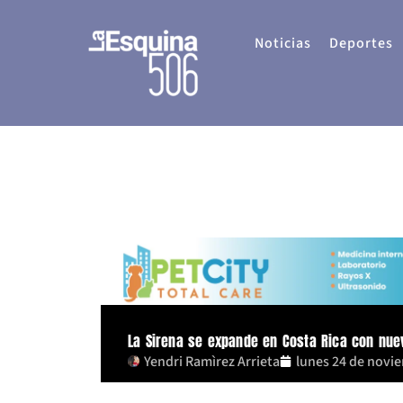
Ir
al
Noticias
Deportes
contenido
La Sirena se expande en Costa Rica con nue
Yendri Ramìrez Arrieta
lunes 24 de novi