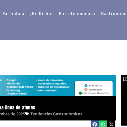
Farándula
¡He Dicho!
Entretenimiento
Gastronomí
L
va línea de atunes
embre de 2025
Tendencias Gastronómicas