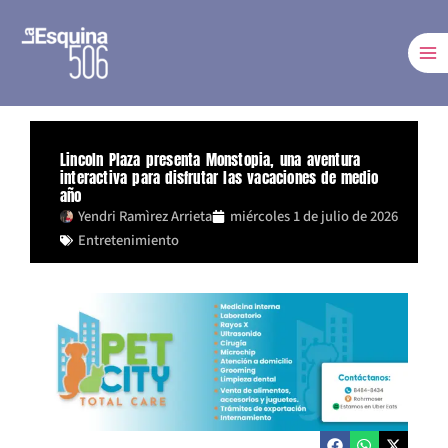
Ir
al
contenido
Lincoln Plaza presenta Monstopia, una aventura
interactiva para disfrutar las vacaciones de medio
año
Yendri Ramìrez Arrieta
miércoles 1 de julio de 2026
Entretenimiento