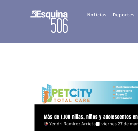
Ir
al
Noticias
Deportes
contenido
Más de 1.100 niñas, niños y adolescentes en
Yendri Ramìrez Arrieta
viernes 27 de ma