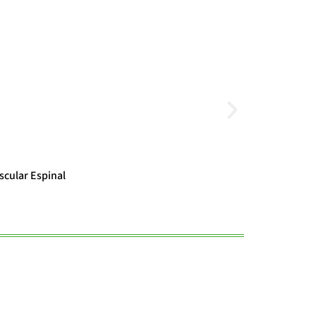
Noticias
scular Espinal
El cambio clim