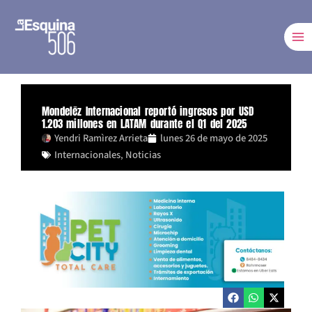
Ir
al
contenido
Mondelēz Internacional reportó ingresos por USD
1.203 millones en LATAM durante el Q1 del 2025
Yendri Ramìrez Arrieta
lunes 26 de mayo de 2025
Internacionales
,
Noticias