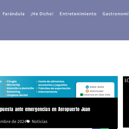
Farándula
¡He Dicho!
Entretenimiento
Gastronomí
L
spuesta ante emergencias en Aeropuerto Juan
embre de 2024
Noticias