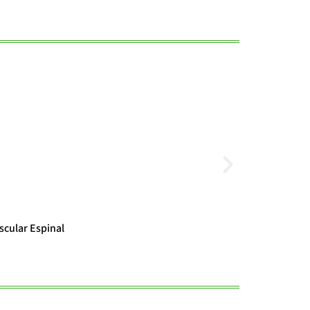
Noticias
scular Espinal
El cambio clim