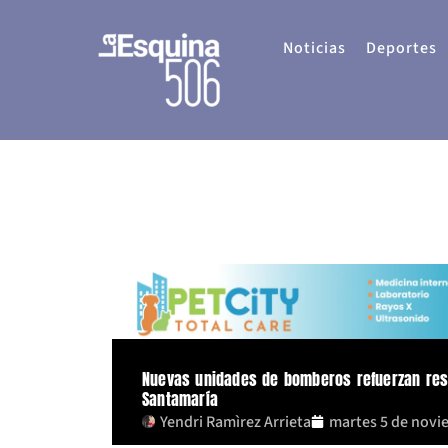
Ir
al
Noticias
Deportes
contenido
Nuevas unidades de bomberos refuerzan re
Santamaría
Yendri Ramìrez Arrieta
martes 5 de novi