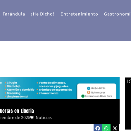
Farándula
¡He Dicho!
Entretenimiento
Gastronomí
L
uertas en Liberia
ciembre de 2025
Noticias