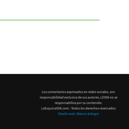
Los comentarios expresados en redes sociales, son
responsabilidad exclusiva de sus autores,
LE506 no se
responsabiliza por su contenido.
LaEsquina506.com - Todos los derechos reservados
Diseño web: Blanco & Negro