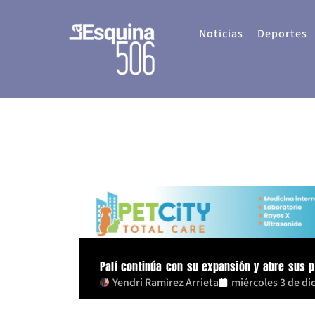
Ir
al
Noticias
Deportes
contenido
Palí continúa con su expansión y abre sus p
Yendri Ramìrez Arrieta
miércoles 3 de di