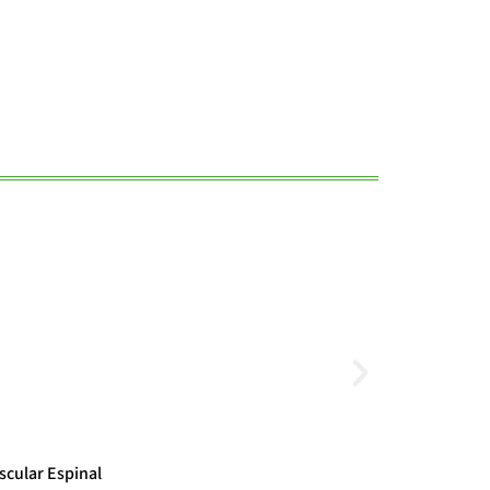
Noticias
scular Espinal
El cambio clim