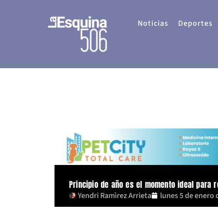
Ir
al
Noticias
Deportes
contenido
Principio de año es el momento ideal para re
Yendri Ramìrez Arrieta
lunes 5 de enero 