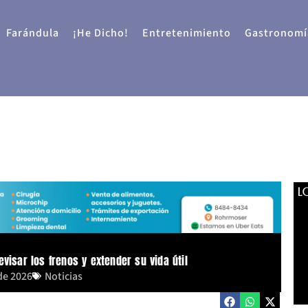
Farándula
¡He Dicho!
Entretenimiento
Gastronomí
L
visar los frenos y extender su vida útil
de 2026
Noticias