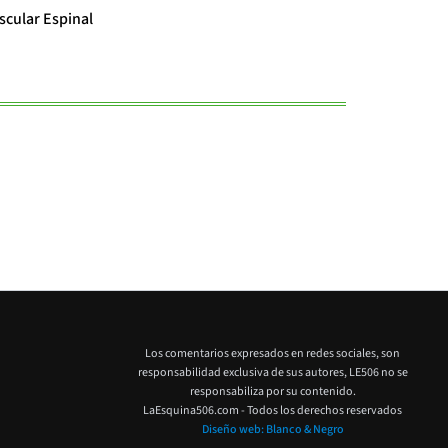
scular Espinal
El cambio clim
Los comentarios expresados en redes sociales, son
responsabilidad exclusiva de sus autores,
LE506 no se
responsabiliza por su contenido.
LaEsquina506.com - Todos los derechos reservados
Diseño web: Blanco & Negro