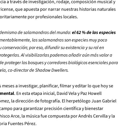
cia a través de investigación, rodaje, composición musical y
icense, que apuesta por narrar nuestras historias naturales
oritariamente por profesionales locales.
 endemismo de salamandras del mundo:
el 62 % de las especies
mentablemente, las salamandras son especies muy poco
nservación; por eso, difundir su existencia y su rol en
otegerlas. Al visibilizarlas podemos añadir aún más valor a
e proteger los bosques y corredores biológicos esenciales para
ela, co-director de Shadow Dwellers.
meses a investigar, planificar, filmar y editar lo que hoy se
umental
. En esta etapa inicial, David Vela y Paz Howell
mez, la dirección de fotografía. El herpetólogo Juan Gabriel
campo para garantizar precisión científica y bienestar
hisco Arce, la música fue compuesta por Andrés Cervilla y la
toria Fuentes Pérez.