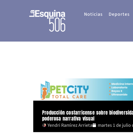
Ir
al
Noticias
Deportes
contenido
Producción costarricense sobre biodiversida
poderosa narrativa visual
Yendri Ramìrez Arrieta
martes 1 de julio