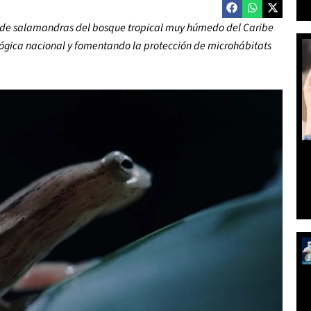
es de salamandras del bosque tropical muy húmedo del Caribe
ológica nacional y fomentando la protección de microhábitats