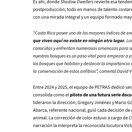
Es ahí, donde
Shadow Dwellers
revierte esa tenden
postproducción; todo en manos de talento costarr
con una mirada integral y un equipo formado may
“Costa Rica posee uno de los mayores índices de
que viven aquí no existe en ningún otro lugar.
La
conocidas y enfrentan numerosas amenazas para su co
nuestros bosques es un paso vital para empezar a pr
los bosques que habitan y destacar la importancia d
la conservación de estos anfibios”, comentó David V
Entre 2024 y 2025, el equipo de PETRAS dedicó seis 
consolida como el
piloto de una futura serie doc
lideraron la dirección; Gregory Jiménez y Mario Gó
Abarca, referente nacional, guió cada decisión de 
animal. La corrección de color estuvo a cargo de C
narración la interpreta la reconocida locutora Vic