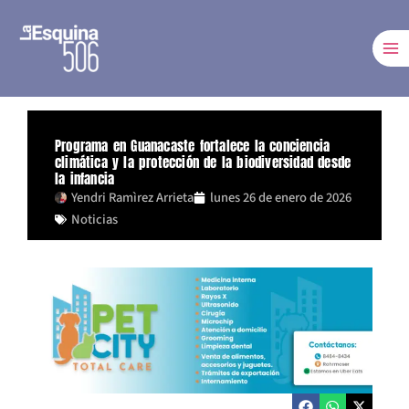
Ir
al
contenido
Programa en Guanacaste fortalece la conciencia
climática y la protección de la biodiversidad desde
la infancia
Yendri Ramìrez Arrieta
lunes 26 de enero de 2026
Noticias