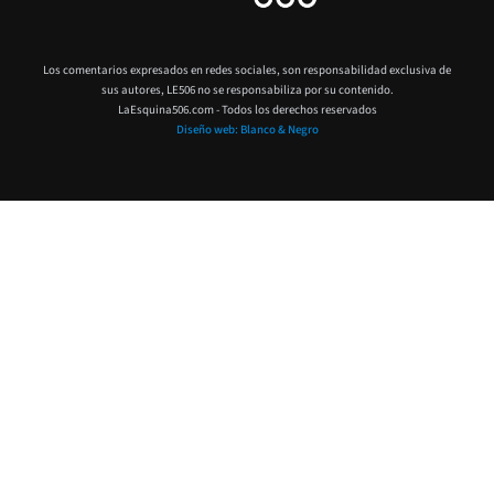
Los comentarios expresados en redes sociales, son responsabilidad exclusiva de
sus autores,
LE506 no se responsabiliza por su contenido.
LaEsquina506.com - Todos los derechos reservados
Diseño web: Blanco & Negro