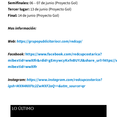
Semifinales:
06 – 07 de junio (Proyecto Gol)
Tercer lugar:
13 de junio (Proyecto Gol)
Final:
14 de junio (Proyecto Gol)
Mas información:
Web:
https://grupopublicitariocr.com/redcup/
Facebook:
https://www.facebook.com/redcupcostarica?
mibextid=wwXIfr&rdid=gEmywcyKxfnBUYJl&share_url=https:/
mibextid=wwXIfr
Instagram:
https://www.instagram.com/redcupcostarica?
igsh=MXN4NXFtc2ZwMXF2aQ==&utm_source=qr
LO ÚLTIMO