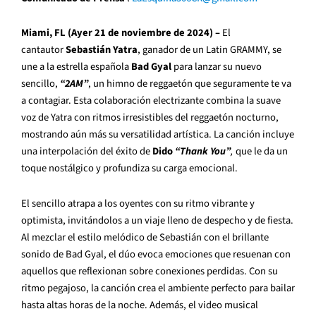
Miami, FL
(Ayer 21 de noviembre de 2024) –
El
cantautor
Sebastián Yatra
, ganador de un Latin GRAMMY, se
une a la estrella española
Bad Gyal
para lanzar su nuevo
sencillo,
“2AM”
, un himno de reggaetón que seguramente te va
a contagiar. Esta colaboración electrizante combina la suave
voz de Yatra con ritmos irresistibles del reggaetón nocturno,
mostrando aún más su versatilidad artística. La canción incluye
una interpolación del éxito de
Dido
“Thank You”
,
que le da un
toque nostálgico y profundiza su carga emocional.
El sencillo atrapa a los oyentes con su ritmo vibrante y
optimista, invitándolos a un viaje lleno de despecho y de fiesta.
Al mezclar el estilo melódico de Sebastián con el brillante
sonido de Bad Gyal, el dúo evoca emociones que resuenan con
aquellos que reflexionan sobre conexiones perdidas. Con su
ritmo pegajoso, la canción crea el ambiente perfecto para bailar
hasta altas horas de la noche. Además, el video musical