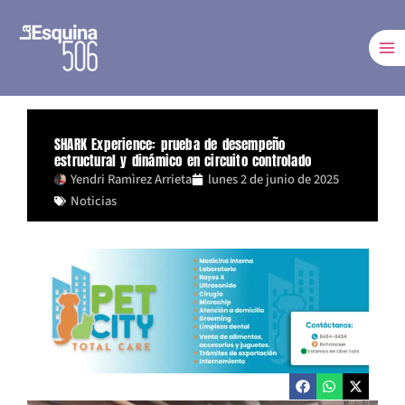
Ir
al
contenido
SHARK Experience: prueba de desempeño
estructural y dinámico en circuito controlado
Yendri Ramìrez Arrieta
lunes 2 de junio de 2025
Noticias