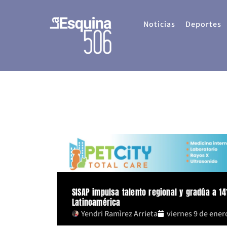
Ir
al
Noticias
Deportes
contenido
SISAP impulsa talento regional y gradúa a 1
Latinoamérica
Yendri Ramìrez Arrieta
viernes 9 de ener