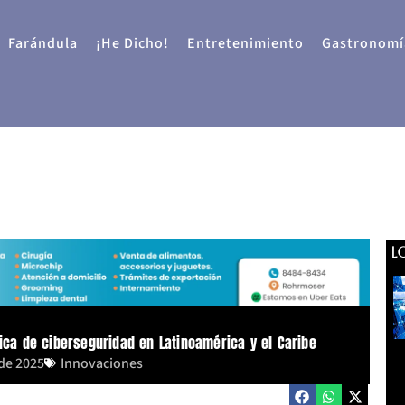
Farándula
¡He Dicho!
Entretenimiento
Gastronomí
L
tica de ciberseguridad en Latinoamérica y el Caribe
 de 2025
Innovaciones