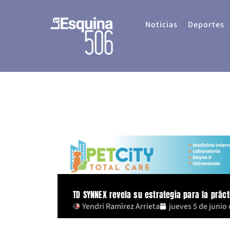
Ir
al
Noticias
Deportes
contenido
TD SYNNEX revela su estrategia para la prác
Yendri Ramìrez Arrieta
jueves 5 de junio