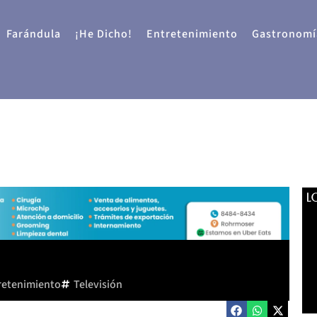
Farándula
¡He Dicho!
Entretenimiento
Gastronomí
L
retenimiento
Televisión