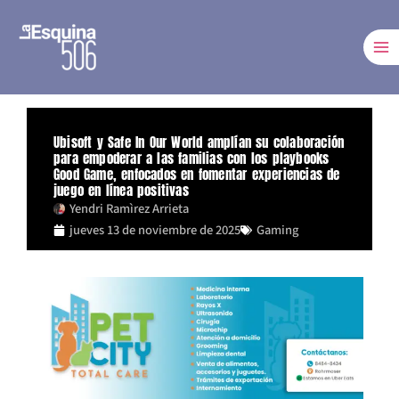
Ir
al
contenido
Ubisoft y Safe In Our World amplían su colaboración
para empoderar a las familias con los playbooks
Good Game, enfocados en fomentar experiencias de
juego en línea positivas
Yendri Ramìrez Arrieta
jueves 13 de noviembre de 2025
Gaming