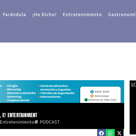
Farándula
¡He Dicho!
Entretenimiento
Gastronomí
L
, E! ENTERTAINMENT
Entretenimiento
PODCAST