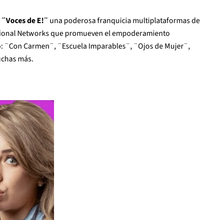
e
¨Voces de E!¨
una poderosa franquicia multiplataformas de
ational Networks que promueven el empoderamiento
mo: ¨Con Carmen¨, ¨Escuela Imparables¨, ¨Ojos de Mujer¨,
uchas más.