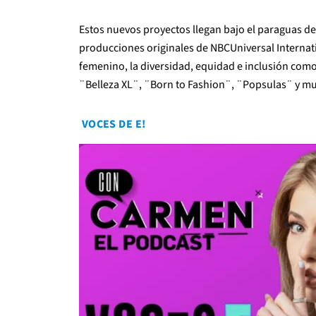
Estos nuevos proyectos llegan bajo el paraguas d
producciones originales de NBCUniversal Intern
femenino, la diversidad, equidad e inclusión co
¨Belleza XL¨, ¨Born to Fashion¨, ¨Popsulas¨ y m
VOCES DE E!