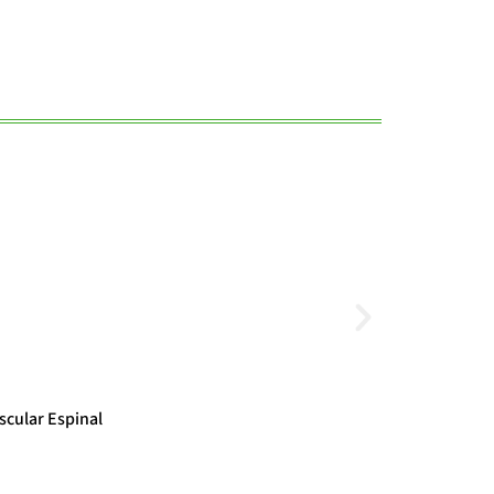
Noticias
scular Espinal
El cambio clim