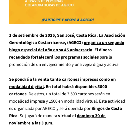
1 de setiembre de 2025, San José, Costa Rica.
La Asociación
Gerontológica Costarricense, (AGECO)
organiza un segundo
bingo especial del año en su 45 aniversario
. El dinero
recaudado fortalecerá los programas sociales
para la
promoción de un envejecimiento y una vejez digna y activa.
Se pondrá a la venta tanto
cartones impresos como en
modalidad digital
. En total habrá disponibles 5000
cartones.
De estos, un total de 3.500 cartones serán en
modalidad impresa y 1500 en modalidad virtual. Esta actividad
es organizada por AGECO y será operada por
Bingos de Costa
Rica
. Se jugará de manera
virtual el
domingo 30 de
noviembre a las 3 p.m
.