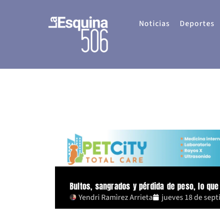
Ir
al
Noticias
Deportes
contenido
Bultos, sangrados y pérdida de peso, lo q
Yendri Ramìrez Arrieta
jueves 18 de sep