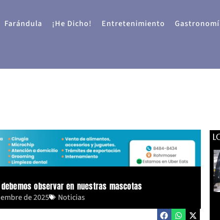
Farándula
¡He Dicho!
Entretenimiento
Gastronomí
L
ue debemos observar en nuestras mascotas
tiembre de 2025
Noticias