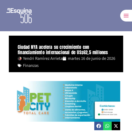
Ir
al
contenido
Ciudad NYA acelera su crecimiento con
financiamiento internacional de US$62,5 millones
Yendri Ramìrez Arrieta
martes 16 de junio de 2026
Finanzas