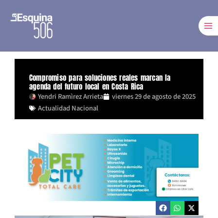
Ir
al
contenido
Compromiso para soluciones reales marcan la
agenda del futuro local en Costa Rica
Yendri Ramìrez Arrieta
viernes 29 de agosto de 2025
Actualidad Nacional