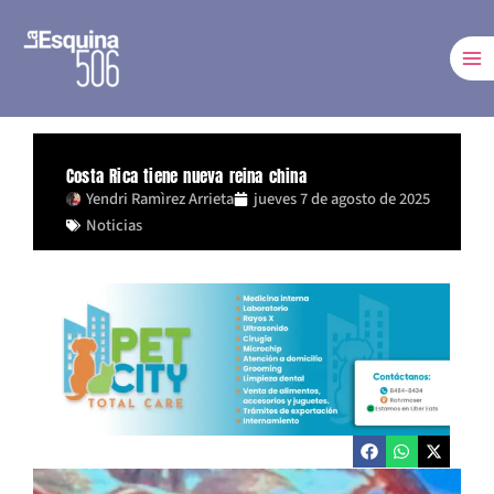
Ir
al
contenido
Costa Rica tiene nueva reina china
Yendri Ramìrez Arrieta
jueves 7 de agosto de 2025
Noticias