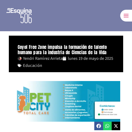
Ir
al
contenido
Coyol Free Zone impulsa la formación de talento
humano para la industria de Ciencias de la Vida
Yendri Ramìrez Arrieta
lunes 19 de mayo de 2025
Educación