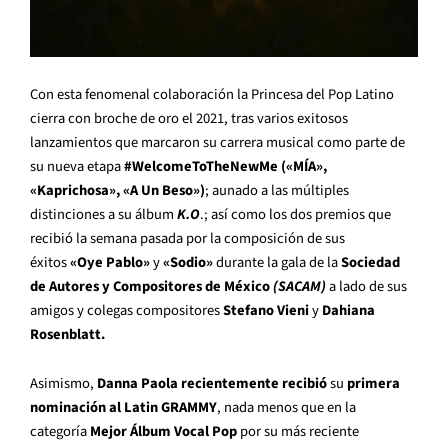
Con esta fenomenal colaboración la Princesa del Pop Latino
cierra con broche de oro el 2021, tras varios exitosos
lanzamientos que marcaron su carrera musical como parte de
su nueva etapa
#
WelcomeToTheNewMe («MÍA»,
«Kaprichosa», «A Un Beso»)
; aunado a las múltiples
distinciones a su álbum
K.O
.; así como los dos premios que
recibió la semana pasada por la composición de sus
éxitos
«Oye Pablo»
y
«Sodio»
durante la gala de la
Sociedad
de Autores y Compositores de México
(SACAM)
a lado de sus
amigos y colegas compositores
Stefano Vieni
y
D
ahiana
Rosenblatt.
Asimismo,
Danna Paola recientemente recibió
su
primera
nominación al Latin GRAMMY
, nada menos que en la
categoría
Mejor Álbum Vocal Pop
por su más reciente