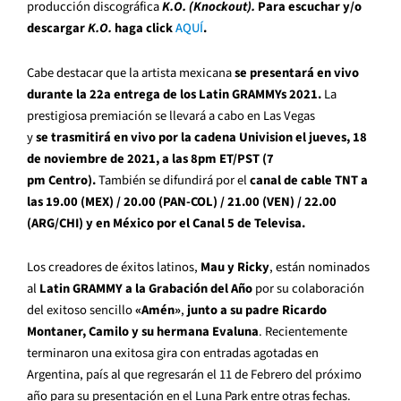
producción discográfica
K.O. (Knockout).
Para escuchar y/o
descargar
K.O.
haga click
AQUÍ
.
Cabe destacar que la artista mexicana
se presentará en vivo
durante la 22a entrega de los Latin GRAMMYs 2021.
La
prestigiosa premiación se llevará a cabo en Las Vegas
y
se trasmitirá en vivo por la cadena Univision el jueves, 18
de noviembre de 2021, a las 8pm ET/PST (7
pm Centro).
También se difundirá por el
canal de cable TNT a
las 19.00 (MEX) / 20.00 (PAN-COL) / 21.00 (VEN) / 22.00
(ARG/CHI) y en México por el Canal 5 de Televisa.
Los creadores de éxitos latinos,
Mau y Ricky
, están nominados
al
Latin GRAMMY a la Grabación del Año
por su colaboración
del exitoso sencillo
«Amén»
,
junto a su padre Ricardo
Montaner, Camilo y su hermana Evaluna
. Recientemente
terminaron una exitosa gira con entradas agotadas en
Argentina, país al que regresarán el 11 de Febrero del próximo
año para su presentación en el Luna Park entre otras fechas.