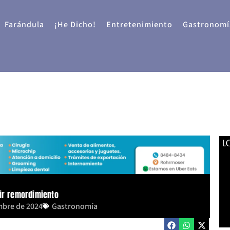
Farándula
¡He Dicho!
Entretenimiento
Gastronomí
L
ir remordimiento
mbre de 2024
Gastronomía