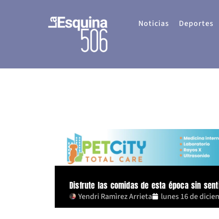
Ir
al
Noticias
Deportes
contenido
Disfrute las comidas de esta época sin sent
Yendri Ramìrez Arrieta
lunes 16 de dicie