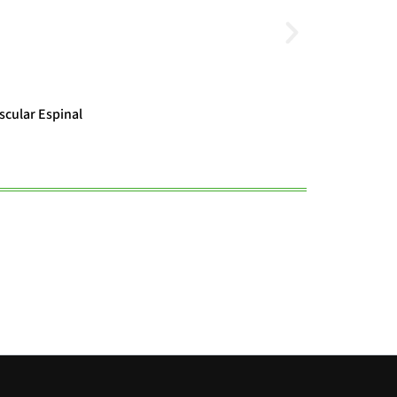
Noticias
scular Espinal
El cambio clim