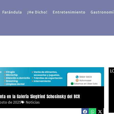
Farándula
¡He Dicho!
Entretenimiento
Gastronomí
L
ta en la Galería Siegfried Schosinsky del BCR
osto de 2025
Noticias