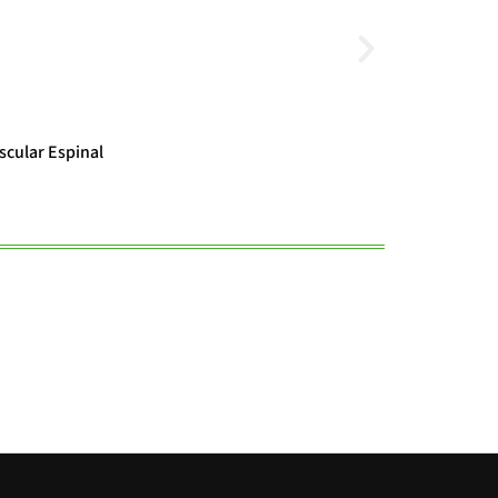
Noticias
scular Espinal
El cambio clim