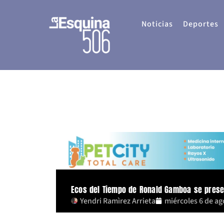
Ir
al
Noticias
Deportes
contenido
Ecos del Tiempo de Ronald Gamboa se presen
Yendri Ramìrez Arrieta
miércoles 6 de ag